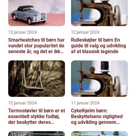
12 januar 2024
12 januar 2024
Smartwatches til børn har
Rulleskøjter til børn En
vundet stor popularitet de
guide til valg og udvikling
seneste år, og det er ikke
af et klassisk legende
uden grund
12 januar 2024
11 januar 2024
Termostøvler til børn er et
Cykelhjelm børn:
essentielt stykke fodtøj,
Beskyttelsens vigtighed
der beskytter deres
og udvikling gennem
fødder mod kulden og
tiden
fugti...