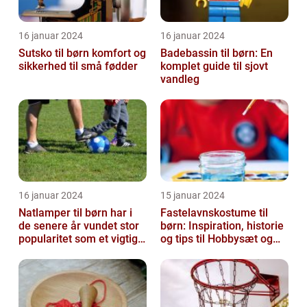
16 januar 2024
16 januar 2024
Sutsko til børn komfort og
Badebassin til børn: En
sikkerhed til små fødder
komplet guide til sjovt
vandleg
16 januar 2024
15 januar 2024
Natlamper til børn har i
Fastelavnskostume til
de senere år vundet stor
børn: Inspiration, historie
popularitet som et vigtigt
og tips til Hobbysæt og
element i
DIY-projektkøbere
børneværelset...