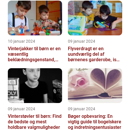
der...
10 januar 2024
09 januar 2024
Vinterjakker til børn er en
Flyverdragt er en
væsentlig
uundværlig del af
beklædningsgenstand,
børnenes garderobe, især
der spiller en afgørende
når det kommer til
rolle i at holde...
udendørsaktiviteter ...
09 januar 2024
09 januar 2024
Vinterstøvler til børn: Find
Bøger opbevaring: En
de bedste og mest
vigtig guide til bogelskere
holdbare valgmuligheder
og indretningsentusiaster