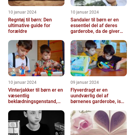
10 januar 2024
10 januar 2024
Regntøj til børn: Den
Sandaler til børn er en
ultimative guide for
essentiel del af deres
forældre
garderobe, da de giver
komfort og beskyttelse til
der...
10 januar 2024
09 januar 2024
Vinterjakker til børn er en
Flyverdragt er en
væsentlig
uundværlig del af
beklædningsgenstand,
børnenes garderobe, især
der spiller en afgørende
når det kommer til
rolle i at holde...
udendørsaktiviteter ...