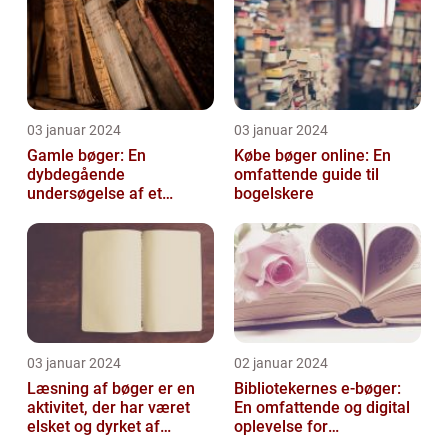
03 januar 2024
03 januar 2024
Gamle bøger: En
Købe bøger online: En
dybdegående
omfattende guide til
undersøgelse af et
bogelskere
fascinerende emne
03 januar 2024
02 januar 2024
Læsning af bøger er en
Bibliotekernes e-bøger:
aktivitet, der har været
En omfattende og digital
elsket og dyrket af
oplevelse for
mennesker i århundreder
læseentusiaster