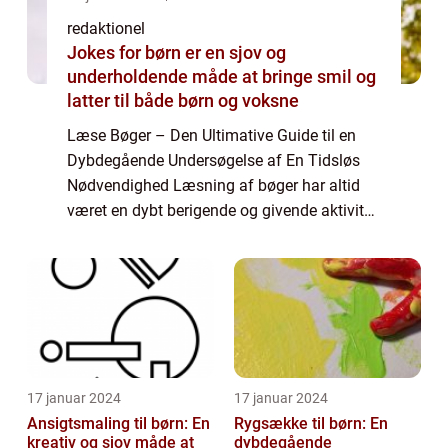
redaktionel
Jokes for børn er en sjov og
underholdende måde at bringe smil og
latter til både børn og voksne
Læse Bøger – Den Ultimative Guide til en
Dybdegående Undersøgelse af En Tidsløs
Nødvendighed Læsning af bøger har altid
været en dybt berigende og givende aktivitet.
Gennem tidens gang har det været en kilde
til viden, underholdning og personli...
17 januar 2024
17 januar 2024
Ansigtsmaling til børn: En
Rygsække til børn: En
kreativ og sjov måde at
dybdegående