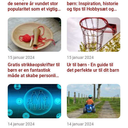
de senere år vundet stor
børn: Inspiration, historie
popularitet som et vigtigt
og tips til Hobbysæt og
element i
DIY-projektkøbere
børneværelset...
15 januar 2024
15 januar 2024
Gratis strikkeopskrifter til
Ur til børn - En guide til
børn er en fantastisk
det perfekte ur til dit barn
måde at skabe personlige
og unikke stykker tøj ti...
14 januar 2024
14 januar 2024