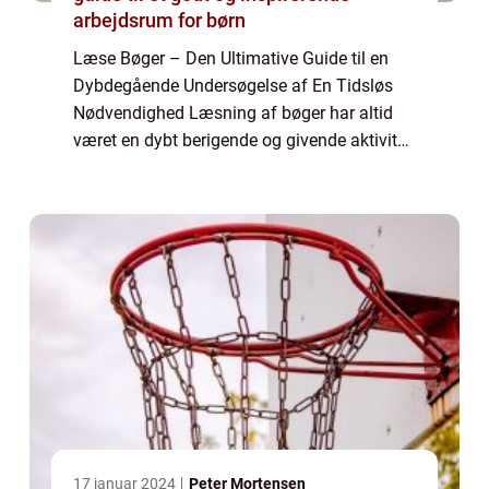
arbejdsrum for børn
Læse Bøger – Den Ultimative Guide til en
Dybdegående Undersøgelse af En Tidsløs
Nødvendighed Læsning af bøger har altid
været en dybt berigende og givende aktivitet.
Gennem tidens gang har det været en kilde
til viden, underholdning og personli...
17 januar 2024
Peter Mortensen