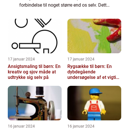
forbindelse til noget større end os selv. Dette
har ført til en stigende interesse og
efterspørgsel efter spirituelle bøger, som
søge...
17 januar 2024
17 januar 2024
Ansigtsmaling til børn: En
Rygsække til børn: En
kreativ og sjov måde at
dybdegående
udtrykke sig selv på
undersøgelse af et vigtigt
tilbehør
16 januar 2024
16 januar 2024