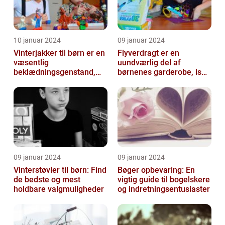
10 januar 2024
09 januar 2024
Vinterjakker til børn er en
Flyverdragt er en
væsentlig
uundværlig del af
beklædningsgenstand,
børnenes garderobe, især
der spiller en afgørende
når det kommer til
rolle i at holde...
udendørsaktiviteter ...
09 januar 2024
09 januar 2024
Vinterstøvler til børn: Find
Bøger opbevaring: En
de bedste og mest
vigtig guide til bogelskere
holdbare valgmuligheder
og indretningsentusiaster