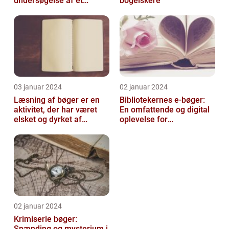
undersøgelse af et
bogelskere
fascinerende emne
03 januar 2024
02 januar 2024
Læsning af bøger er en
Bibliotekernes e-bøger:
aktivitet, der har været
En omfattende og digital
elsket og dyrket af
oplevelse for
mennesker i århundreder
læseentusiaster
02 januar 2024
Krimiserie bøger:
Spænding og mysterium i