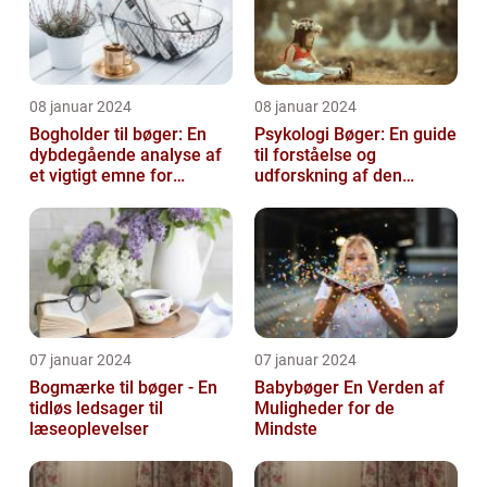
08 januar 2024
08 januar 2024
Bogholder til bøger: En
Psykologi Bøger: En guide
dybdegående analyse af
til forståelse og
et vigtigt emne for
udforskning af den
boginteresserede
menneskelige psyke
personer
07 januar 2024
07 januar 2024
Bogmærke til bøger - En
Babybøger En Verden af
tidløs ledsager til
Muligheder for de
læseoplevelser
Mindste