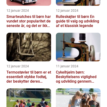
12 januar 2024
12 januar 2024
Smartwatches til børn har
Rulleskøjter til børn En
vundet stor popularitet de
guide til valg og udvikling
seneste år, og det er ikke
af et klassisk legende
uden grund
12 januar 2024
11 januar 2024
Termostøvler til børn er et
Cykelhjelm børn:
essentielt stykke fodtøj,
Beskyttelsens vigtighed
der beskytter deres
og udvikling gennem
fødder mod kulden og
tiden
fugti...