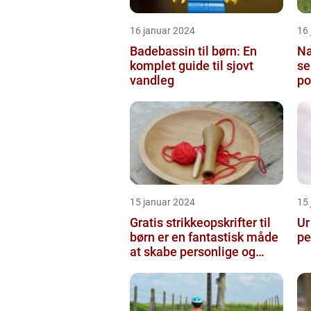
16 januar 2024
16
Badebassin til børn: En
Na
komplet guide til sjovt
se
vandleg
po
el
15 januar 2024
15
Gratis strikkeopskrifter til
Ur
børn er en fantastisk måde
pe
at skabe personlige og
unikke stykker tøj ti...