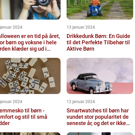
 januar 2024
13 januar 2024
lloween er en tid på året,
Drikkedunk Børn: En Guide
or børn og voksne i hele
til det Perfekte Tilbehør til
rden klæder sig ud i
Aktive Børn
yggelige eller fant...
 januar 2024
12 januar 2024
emmesko til børn -
Smartwatches til børn har
mfort og stil til små
vundet stor popularitet de
dder
seneste år, og det er ikke
uden grund