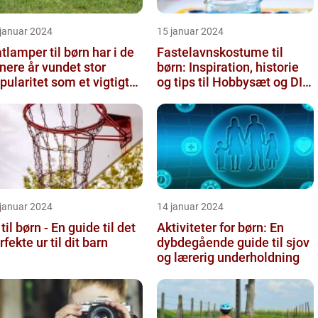
 januar 2024
15 januar 2024
tlamper til børn har i de
Fastelavnskostume til
nere år vundet stor
børn: Inspiration, historie
pularitet som et vigtigt
og tips til Hobbysæt og DIY-
ement i børneværelset...
projektkøbere
 januar 2024
14 januar 2024
 til børn - En guide til det
Aktiviteter for børn: En
rfekte ur til dit barn
dybdegående guide til sjov
og lærerig underholdning