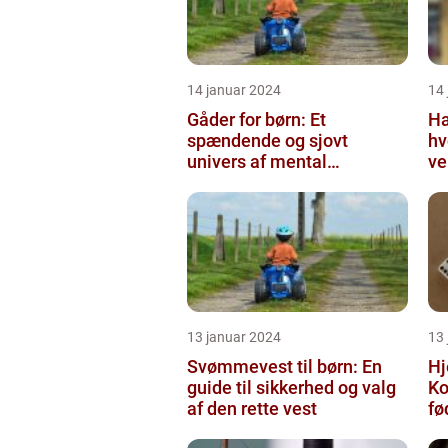
14 januar 2024
14
Gåder for børn: Et
Ha
spændende og sjovt
hv
univers af mental
ve
udfordring
uh
13 januar 2024
13
Svømmevest til børn: En
Hj
guide til sikkerhed og valg
Ko
af den rette vest
fø