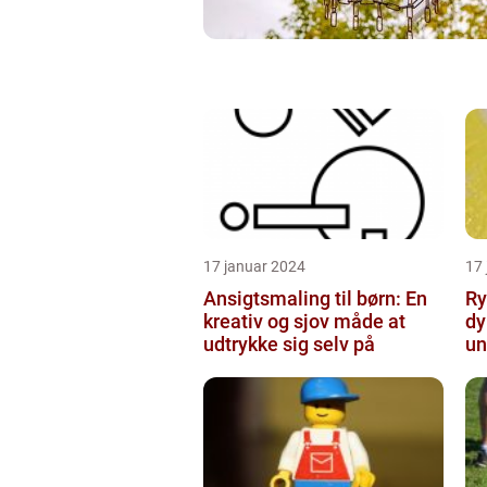
17 januar 2024
17
Ansigtsmaling til børn: En
Ry
kreativ og sjov måde at
dy
udtrykke sig selv på
un
ti