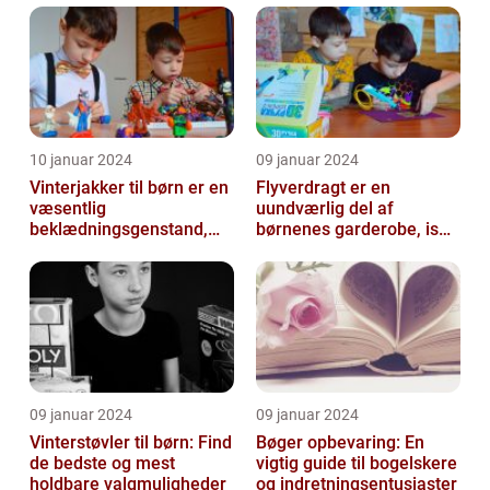
der...
10 januar 2024
09 januar 2024
Vinterjakker til børn er en
Flyverdragt er en
væsentlig
uundværlig del af
beklædningsgenstand,
børnenes garderobe, især
der spiller en afgørende
når det kommer til
rolle i at holde...
udendørsaktiviteter ...
09 januar 2024
09 januar 2024
Vinterstøvler til børn: Find
Bøger opbevaring: En
de bedste og mest
vigtig guide til bogelskere
holdbare valgmuligheder
og indretningsentusiaster