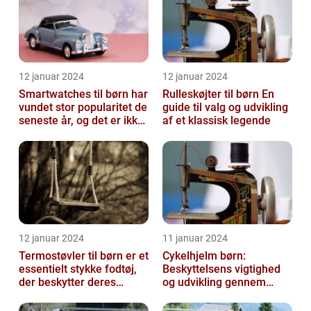
12 januar 2024
12 januar 2024
Smartwatches til børn har
Rulleskøjter til børn En
vundet stor popularitet de
guide til valg og udvikling
seneste år, og det er ikke
af et klassisk legende
uden grund
12 januar 2024
11 januar 2024
Termostøvler til børn er et
Cykelhjelm børn:
essentielt stykke fodtøj,
Beskyttelsens vigtighed
der beskytter deres
og udvikling gennem
fødder mod kulden og
tiden
fugti...