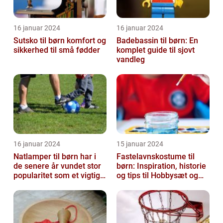
16 januar 2024
16 januar 2024
Sutsko til børn komfort og
Badebassin til børn: En
sikkerhed til små fødder
komplet guide til sjovt
vandleg
16 januar 2024
15 januar 2024
Natlamper til børn har i
Fastelavnskostume til
de senere år vundet stor
børn: Inspiration, historie
popularitet som et vigtigt
og tips til Hobbysæt og
element i
DIY-projektkøbere
børneværelset...