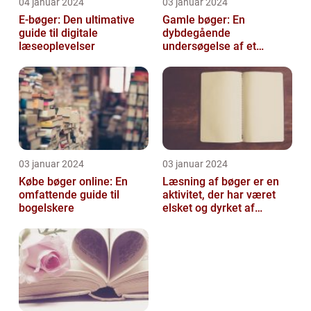
04 januar 2024
03 januar 2024
E-bøger: Den ultimative
Gamle bøger: En
guide til digitale
dybdegående
læseoplevelser
undersøgelse af et
fascinerende emne
03 januar 2024
03 januar 2024
Købe bøger online: En
Læsning af bøger er en
omfattende guide til
aktivitet, der har været
bogelskere
elsket og dyrket af
mennesker i århundreder