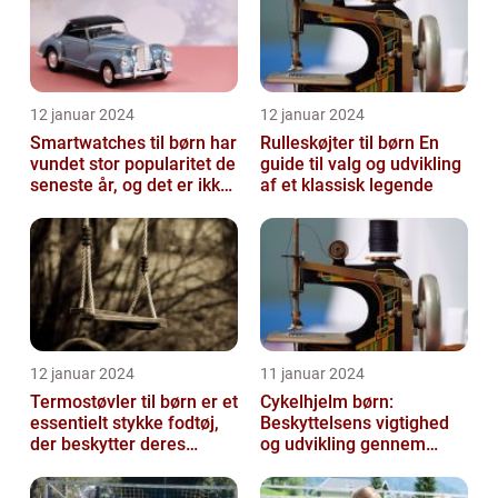
12 januar 2024
12 januar 2024
Smartwatches til børn har
Rulleskøjter til børn En
vundet stor popularitet de
guide til valg og udvikling
seneste år, og det er ikke
af et klassisk legende
uden grund
12 januar 2024
11 januar 2024
Termostøvler til børn er et
Cykelhjelm børn:
essentielt stykke fodtøj,
Beskyttelsens vigtighed
der beskytter deres
og udvikling gennem
fødder mod kulden og
tiden
fugti...