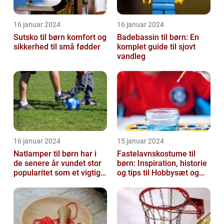
16 januar 2024
16 januar 2024
Sutsko til børn komfort og
Badebassin til børn: En
sikkerhed til små fødder
komplet guide til sjovt
vandleg
16 januar 2024
15 januar 2024
Natlamper til børn har i
Fastelavnskostume til
de senere år vundet stor
børn: Inspiration, historie
popularitet som et vigtigt
og tips til Hobbysæt og
element i
DIY-projektkøbere
børneværelset...