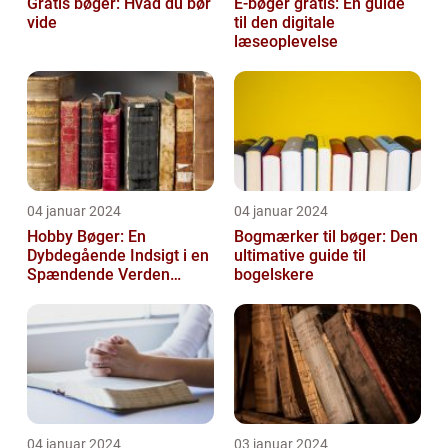
Gratis bøger: Hvad du bør
E-bøger gratis: En guide
vide
til den digitale
læseoplevelse
04 januar 2024
04 januar 2024
Hobby Bøger: En
Bogmærker til bøger: Den
Dybdegående Indsigt i en
ultimative guide til
Spændende Verden
bogelskere
[INDSÆT VIDEO HER]
04 januar 2024
03 januar 2024