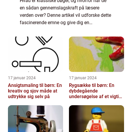
Hvad er klassiske bøger, og hvorfor har de
en sådan gennemslagskraft på læsere
verden over? Denne artikel vil udforske dette
fascinerende emne og give dig en
omfattende indblik i, hvad der gør klassikere
så specielle. Introduktion til klassiske
bøger...
17 januar 2024
17 januar 2024
Ansigtsmaling til børn: En
Rygsække til børn: En
kreativ og sjov måde at
dybdegående
udtrykke sig selv på
undersøgelse af et vigtigt
tilbehør