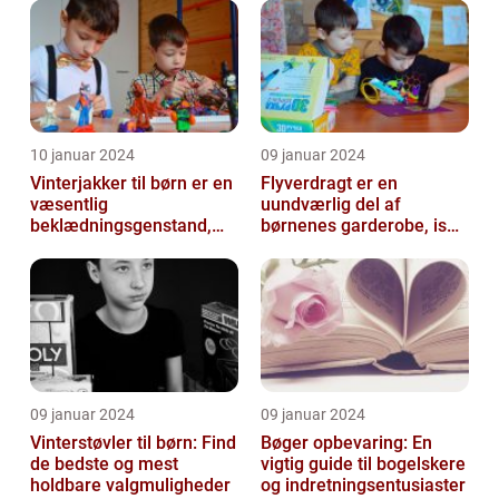
der...
10 januar 2024
09 januar 2024
Vinterjakker til børn er en
Flyverdragt er en
væsentlig
uundværlig del af
beklædningsgenstand,
børnenes garderobe, især
der spiller en afgørende
når det kommer til
rolle i at holde...
udendørsaktiviteter ...
09 januar 2024
09 januar 2024
Vinterstøvler til børn: Find
Bøger opbevaring: En
de bedste og mest
vigtig guide til bogelskere
holdbare valgmuligheder
og indretningsentusiaster