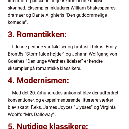
litteratur og ønskede at genskabe denne tidløse
skønhed. Eksempler inkluderer William Shakespeares
dramaer og Dante Alighieris “Den guddommelige
komedie”.
3. Romantikken:
– I denne periode var følelser og fantasi i fokus. Emily
Brontës “Stormfulde højder” og Johann Wolfgang von
Goethes “Den unge Werthers lidelser” er kendte
eksempler på romantiske klassikere.
4. Modernismen:
– Med det 20. århundredes ankomst blev der udfordret
konventioner, og eksperimenterende litterære værker
blev skabt. F.eks. James Joyces “Ulysses” og Virginia
Woolfs “Mrs Dalloway”.
5. Nutidige klassikere: