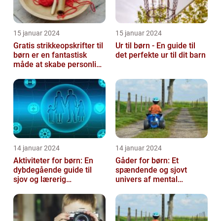
15 januar 2024
15 januar 2024
Gratis strikkeopskrifter til
Ur til børn - En guide til
børn er en fantastisk
det perfekte ur til dit barn
måde at skabe personlige
og unikke stykker tøj ti...
14 januar 2024
14 januar 2024
Aktiviteter for børn: En
Gåder for børn: Et
dybdegående guide til
spændende og sjovt
sjov og lærerig
univers af mental
underholdning
udfordring