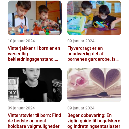
der...
10 januar 2024
09 januar 2024
Vinterjakker til børn er en
Flyverdragt er en
væsentlig
uundværlig del af
beklædningsgenstand,
børnenes garderobe, især
der spiller en afgørende
når det kommer til
rolle i at holde...
udendørsaktiviteter ...
09 januar 2024
09 januar 2024
Vinterstøvler til børn: Find
Bøger opbevaring: En
de bedste og mest
vigtig guide til bogelskere
holdbare valgmuligheder
og indretningsentusiaster