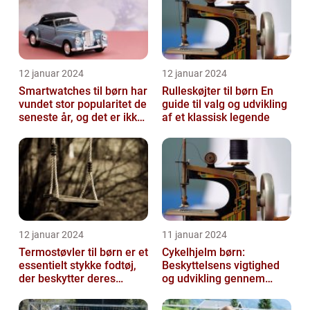
12 januar 2024
12 januar 2024
Smartwatches til børn har
Rulleskøjter til børn En
vundet stor popularitet de
guide til valg og udvikling
seneste år, og det er ikke
af et klassisk legende
uden grund
12 januar 2024
11 januar 2024
Termostøvler til børn er et
Cykelhjelm børn:
essentielt stykke fodtøj,
Beskyttelsens vigtighed
der beskytter deres
og udvikling gennem
fødder mod kulden og
tiden
fugti...