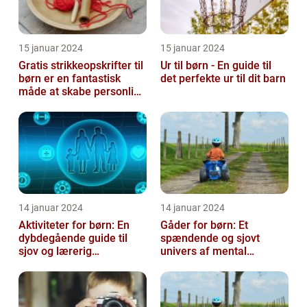
15 januar 2024
15 januar 2024
Gratis strikkeopskrifter til
Ur til børn - En guide til
børn er en fantastisk
det perfekte ur til dit barn
måde at skabe personlige
og unikke stykker tøj ti...
14 januar 2024
14 januar 2024
Aktiviteter for børn: En
Gåder for børn: Et
dybdegående guide til
spændende og sjovt
sjov og lærerig
univers af mental
underholdning
udfordring