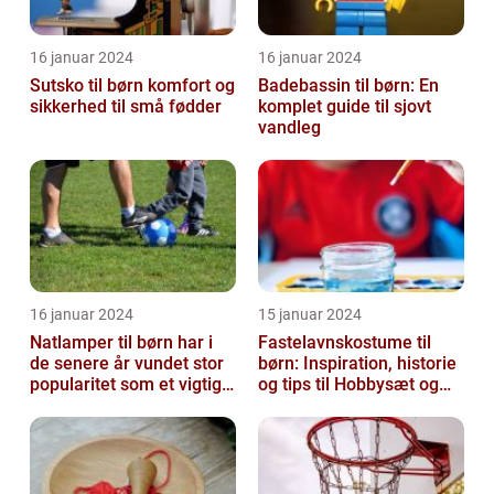
16 januar 2024
16 januar 2024
Sutsko til børn komfort og
Badebassin til børn: En
sikkerhed til små fødder
komplet guide til sjovt
vandleg
16 januar 2024
15 januar 2024
Natlamper til børn har i
Fastelavnskostume til
de senere år vundet stor
børn: Inspiration, historie
popularitet som et vigtigt
og tips til Hobbysæt og
element i
DIY-projektkøbere
børneværelset...