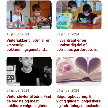
der...
10 januar 2024
09 januar 2024
Vinterjakker til børn er en
Flyverdragt er en
væsentlig
uundværlig del af
beklædningsgenstand,
børnenes garderobe, især
der spiller en afgørende
når det kommer til
rolle i at holde...
udendørsaktiviteter ...
09 januar 2024
09 januar 2024
Vinterstøvler til børn: Find
Bøger opbevaring: En
de bedste og mest
vigtig guide til bogelskere
holdbare valgmuligheder
og indretningsentusiaster