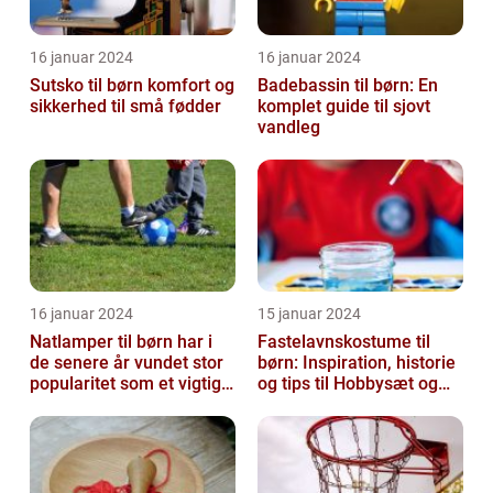
16 januar 2024
16 januar 2024
Sutsko til børn komfort og
Badebassin til børn: En
sikkerhed til små fødder
komplet guide til sjovt
vandleg
16 januar 2024
15 januar 2024
Natlamper til børn har i
Fastelavnskostume til
de senere år vundet stor
børn: Inspiration, historie
popularitet som et vigtigt
og tips til Hobbysæt og
element i
DIY-projektkøbere
børneværelset...