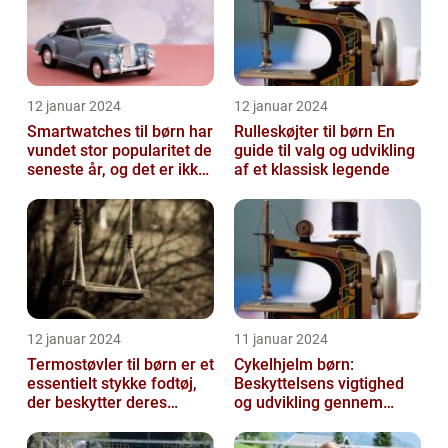
12 januar 2024
12 januar 2024
Smartwatches til børn har
Rulleskøjter til børn En
vundet stor popularitet de
guide til valg og udvikling
seneste år, og det er ikke
af et klassisk legende
uden grund
12 januar 2024
11 januar 2024
Termostøvler til børn er et
Cykelhjelm børn:
essentielt stykke fodtøj,
Beskyttelsens vigtighed
der beskytter deres
og udvikling gennem
fødder mod kulden og
tiden
fugti...