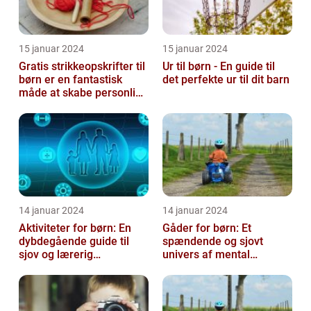
15 januar 2024
15 januar 2024
Gratis strikkeopskrifter til
Ur til børn - En guide til
børn er en fantastisk
det perfekte ur til dit barn
måde at skabe personlige
og unikke stykker tøj ti...
14 januar 2024
14 januar 2024
Aktiviteter for børn: En
Gåder for børn: Et
dybdegående guide til
spændende og sjovt
sjov og lærerig
univers af mental
underholdning
udfordring