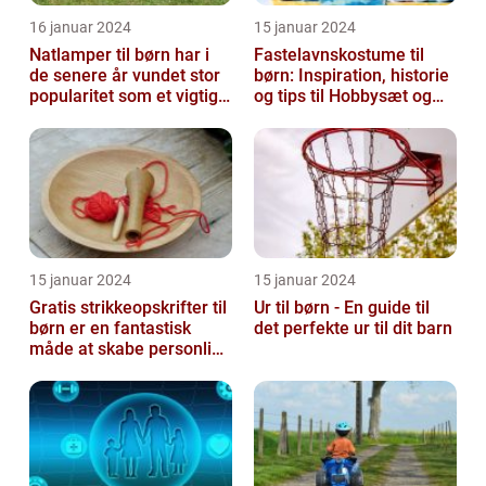
16 januar 2024
15 januar 2024
Natlamper til børn har i
Fastelavnskostume til
de senere år vundet stor
børn: Inspiration, historie
popularitet som et vigtigt
og tips til Hobbysæt og
element i
DIY-projektkøbere
børneværelset...
15 januar 2024
15 januar 2024
Gratis strikkeopskrifter til
Ur til børn - En guide til
børn er en fantastisk
det perfekte ur til dit barn
måde at skabe personlige
og unikke stykker tøj ti...