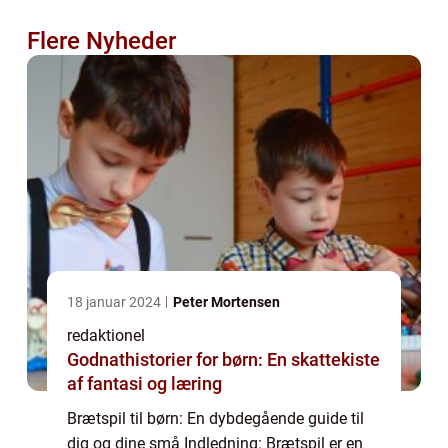
Flere Nyheder
18 januar 2024
Peter Mortensen
redaktionel
Godnathistorier for børn: En skattekiste
af fantasi og læring
Brætspil til børn: En dybdegående guide til
dig og dine små Indledning: Brætspil er en