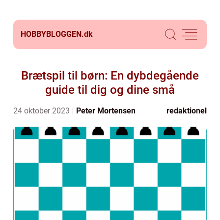
HOBBYBLOGGEN.
dk
Brætspil til børn: En dybdegående
guide til dig og dine små
24 oktober 2023
Peter Mortensen
redaktionel