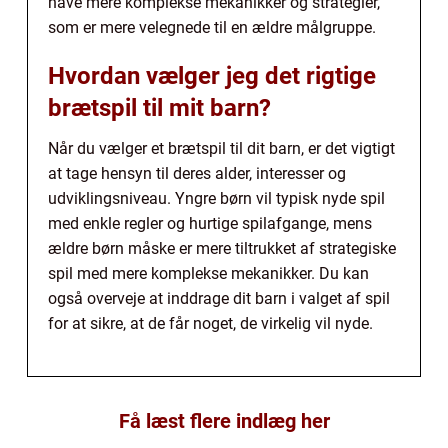
have mere komplekse mekanikker og strategier,
som er mere velegnede til en ældre målgruppe.
Hvordan vælger jeg det rigtige
brætspil til mit barn?
Når du vælger et brætspil til dit barn, er det vigtigt
at tage hensyn til deres alder, interesser og
udviklingsniveau. Yngre børn vil typisk nyde spil
med enkle regler og hurtige spilafgange, mens
ældre børn måske er mere tiltrukket af strategiske
spil med mere komplekse mekanikker. Du kan
også overveje at inddrage dit barn i valget af spil
for at sikre, at de får noget, de virkelig vil nyde.
Få læst flere indlæg her