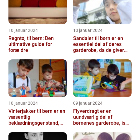
10 januar 2024
10 januar 2024
Regntøj til børn: Den
Sandaler til børn er en
ultimative guide for
essentiel del af deres
forældre
garderobe, da de giver
komfort og beskyttelse til
der...
10 januar 2024
09 januar 2024
Vinterjakker til børn er en
Flyverdragt er en
væsentlig
uundværlig del af
beklædningsgenstand,
børnenes garderobe, især
der spiller en afgørende
når det kommer til
rolle i at holde...
udendørsaktiviteter ...