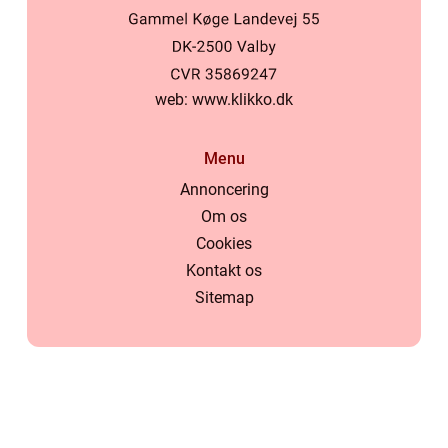
web:
www.klikko.dk
Menu
Annoncering
Om os
Cookies
Kontakt os
Sitemap