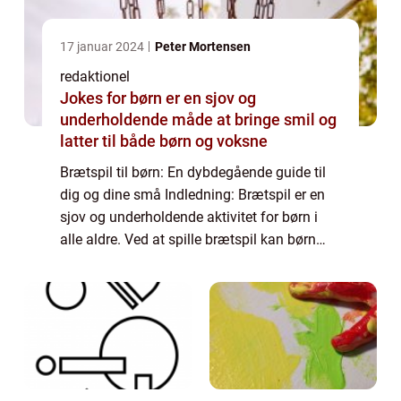
17 januar 2024
Peter Mortensen
redaktionel
Jokes for børn er en sjov og
underholdende måde at bringe smil og
latter til både børn og voksne
Brætspil til børn: En dybdegående guide til
dig og dine små Indledning: Brætspil er en
sjov og underholdende aktivitet for børn i
alle aldre. Ved at spille brætspil kan børn
udvikle deres kognitive evner, styrke deres
sociale færdigheder og have det ...