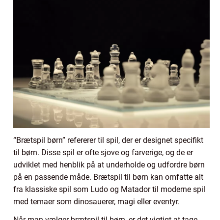
“Brætspil børn” refererer til spil, der er designet specifikt
til børn. Disse spil er ofte sjove og farverige, og de er
udviklet med henblik på at underholde og udfordre børn
på en passende måde. Brætspil til børn kan omfatte alt
fra klassiske spil som Ludo og Matador til moderne spil
med temaer som dinosauerer, magi eller eventyr.
Når man vælger brætspil til børn, er det vigtigt at tage