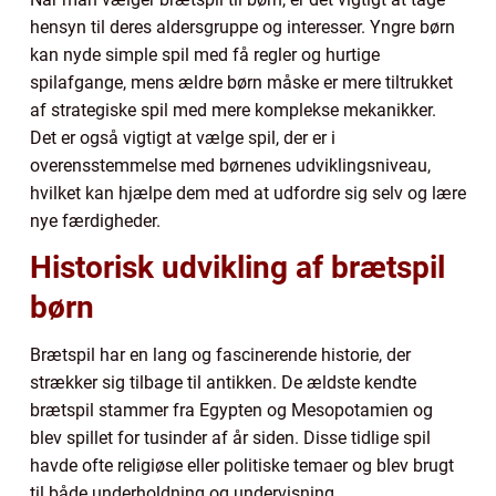
hensyn til deres aldersgruppe og interesser. Yngre børn
kan nyde simple spil med få regler og hurtige
spilafgange, mens ældre børn måske er mere tiltrukket
af strategiske spil med mere komplekse mekanikker.
Det er også vigtigt at vælge spil, der er i
overensstemmelse med børnenes udviklingsniveau,
hvilket kan hjælpe dem med at udfordre sig selv og lære
nye færdigheder.
Historisk udvikling af brætspil
børn
Brætspil har en lang og fascinerende historie, der
strækker sig tilbage til antikken. De ældste kendte
brætspil stammer fra Egypten og Mesopotamien og
blev spillet for tusinder af år siden. Disse tidlige spil
havde ofte religiøse eller politiske temaer og blev brugt
til både underholdning og undervisning.