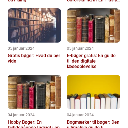
Nødvendighed
05 januar 2024
05 januar 2024
Gratis bøger: Hvad du bør
E-bøger gratis: En guide
vide
til den digitale
læseoplevelse
04 januar 2024
04 januar 2024
Hobby Bøger: En
Bogmærker til bøger: Den
Dybdegående Indsigt i en
ultimative guide til