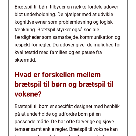
Brætspil til børn tilbyder en række fordele udover
blot underholdning. De hjælper med at udvikle
kognitive evner som problemløsning og logisk
tænkning. Brætspil styrker også sociale
færdigheder som samarbejde, kommunikation og
respekt for regler. Derudover giver de mulighed for
kvalitetstid med familien og en pause fra
skærmtid.
Hvad er forskellen mellem
brætspil til børn og brætspil til
voksne?
Brætspil til børn er specifikt designet med henblik
på at underholde og udfordre børn på en
passende måde. De har ofte farverige og sjove
temaer samt enkle regler. Brætspil til voksne kan