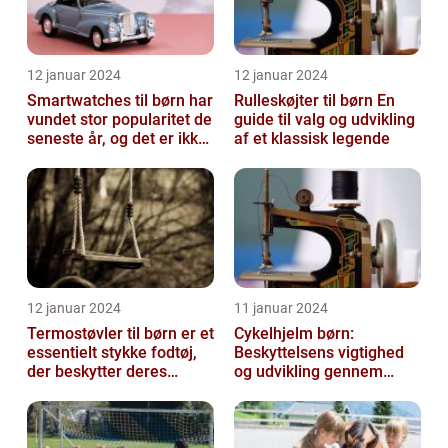
12 januar 2024
12 januar 2024
Smartwatches til børn har
Rulleskøjter til børn En
vundet stor popularitet de
guide til valg og udvikling
seneste år, og det er ikke
af et klassisk legende
uden grund
12 januar 2024
11 januar 2024
Termostøvler til børn er et
Cykelhjelm børn:
essentielt stykke fodtøj,
Beskyttelsens vigtighed
der beskytter deres
og udvikling gennem
fødder mod kulden og
tiden
fugti...