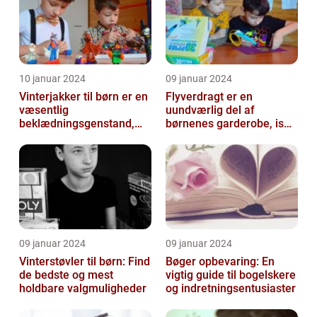
10 januar 2024
09 januar 2024
Vinterjakker til børn er en
Flyverdragt er en
væsentlig
uundværlig del af
beklædningsgenstand,
børnenes garderobe, især
der spiller en afgørende
når det kommer til
rolle i at holde...
udendørsaktiviteter ...
09 januar 2024
09 januar 2024
Vinterstøvler til børn: Find
Bøger opbevaring: En
de bedste og mest
vigtig guide til bogelskere
holdbare valgmuligheder
og indretningsentusiaster