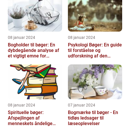
08 januar 2024
08 januar 2024
Bogholder til bøger: En
Psykologi Bøger: En guide
dybdegående analyse af
til forståelse og
et vigtigt emne for
udforskning af den
boginteresserede
menneskelige psyke
personer
08 januar 2024
07 januar 2024
Spirituelle bøger:
Bogmærke til bøger - En
Afspejlingen af
tidløs ledsager til
menneskets åndelige
læseoplevelser
søgen