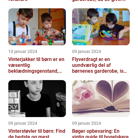
komfort og beskyttelse til
der...
10 januar 2024
09 januar 2024
Vinterjakker til børn er en
Flyverdragt er en
væsentlig
uundværlig del af
beklædningsgenstand,
børnenes garderobe, især
der spiller en afgørende
når det kommer til
rolle i at holde...
udendørsaktiviteter ...
09 januar 2024
09 januar 2024
Vinterstøvler til børn: Find
Bøger opbevaring: En
de bedste og mest
vigtig guide til bogelskere