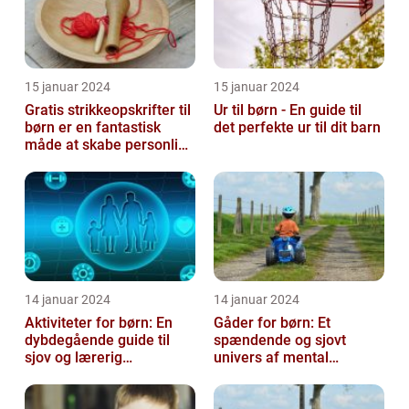
15 januar 2024
15 januar 2024
Gratis strikkeopskrifter til
Ur til børn - En guide til
børn er en fantastisk
det perfekte ur til dit barn
måde at skabe personlige
og unikke stykker tøj ti...
14 januar 2024
14 januar 2024
Aktiviteter for børn: En
Gåder for børn: Et
dybdegående guide til
spændende og sjovt
sjov og lærerig
univers af mental
underholdning
udfordring