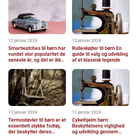
12 januar 2024
12 januar 2024
Smartwatches til børn har
Rulleskøjter til børn En
vundet stor popularitet de
guide til valg og udvikling
seneste år, og det er ikke
af et klassisk legende
uden grund
12 januar 2024
11 januar 2024
Termostøvler til børn er et
Cykelhjelm børn:
essentielt stykke fodtøj,
Beskyttelsens vigtighed
der beskytter deres
og udvikling gennem
fødder mod kulden og
tiden