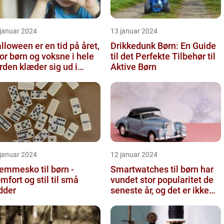
 januar 2024
13 januar 2024
lloween er en tid på året,
Drikkedunk Børn: En Guide
or børn og voksne i hele
til det Perfekte Tilbehør til
rden klæder sig ud i
Aktive Børn
yggelige eller fant...
 januar 2024
12 januar 2024
emmesko til børn -
Smartwatches til børn har
mfort og stil til små
vundet stor popularitet de
dder
seneste år, og det er ikke
uden grund