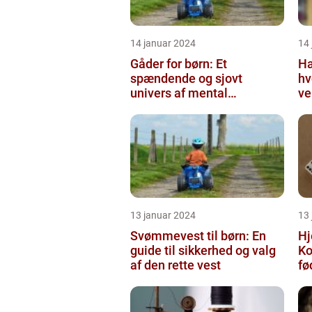
14 januar 2024
14
Gåder for børn: Et
Ha
spændende og sjovt
hv
univers af mental
ve
udfordring
uh
13 januar 2024
13
Svømmevest til børn: En
Hj
guide til sikkerhed og valg
Ko
af den rette vest
fø