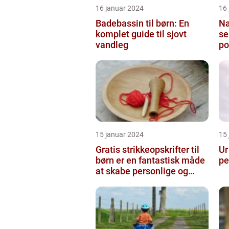
16 januar 2024
16
Badebassin til børn: En
Na
komplet guide til sjovt
se
vandleg
po
el
15 januar 2024
15
Gratis strikkeopskrifter til
Ur
børn er en fantastisk måde
pe
at skabe personlige og
unikke stykker tøj ti...