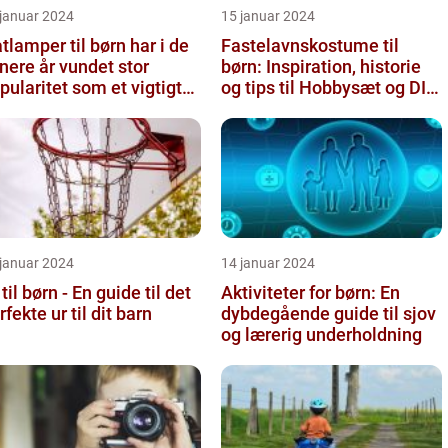
 januar 2024
15 januar 2024
tlamper til børn har i de
Fastelavnskostume til
nere år vundet stor
børn: Inspiration, historie
pularitet som et vigtigt
og tips til Hobbysæt og DIY-
ement i børneværelset...
projektkøbere
 januar 2024
14 januar 2024
 til børn - En guide til det
Aktiviteter for børn: En
rfekte ur til dit barn
dybdegående guide til sjov
og lærerig underholdning