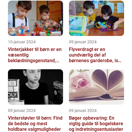
der...
10 januar 2024
09 januar 2024
Vinterjakker til børn er en
Flyverdragt er en
væsentlig
uundværlig del af
beklædningsgenstand,
børnenes garderobe, især
der spiller en afgørende
når det kommer til
rolle i at holde...
udendørsaktiviteter ...
09 januar 2024
09 januar 2024
Vinterstøvler til børn: Find
Bøger opbevaring: En
de bedste og mest
vigtig guide til bogelskere
holdbare valgmuligheder
og indretningsentusiaster