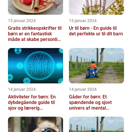
15 januar 2024
15 januar 2024
Gratis strikkeopskrifter til
Ur til børn - En guide til
børn er en fantastisk
det perfekte ur til dit barn
måde at skabe personlige
og unikke stykker tøj ti...
14 januar 2024
14 januar 2024
Aktiviteter for børn: En
Gåder for børn: Et
dybdegående guide til
spændende og sjovt
sjov og lærerig
univers af mental
underholdning
udfordring