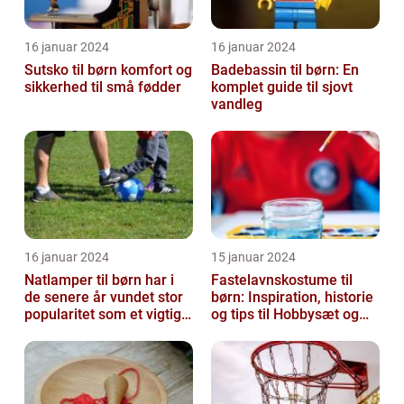
16 januar 2024
16 januar 2024
Sutsko til børn komfort og
Badebassin til børn: En
sikkerhed til små fødder
komplet guide til sjovt
vandleg
16 januar 2024
15 januar 2024
Natlamper til børn har i
Fastelavnskostume til
de senere år vundet stor
børn: Inspiration, historie
popularitet som et vigtigt
og tips til Hobbysæt og
element i
DIY-projektkøbere
børneværelset...