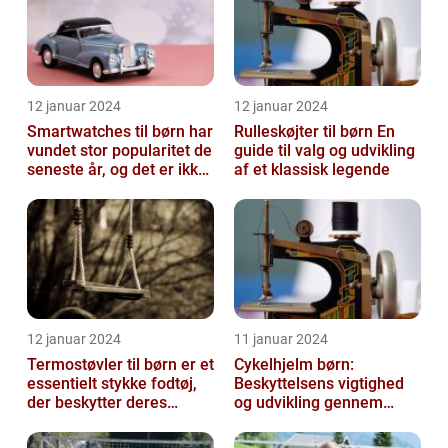
12 januar 2024
12 januar 2024
Smartwatches til børn har
Rulleskøjter til børn En
vundet stor popularitet de
guide til valg og udvikling
seneste år, og det er ikke
af et klassisk legende
uden grund
12 januar 2024
11 januar 2024
Termostøvler til børn er et
Cykelhjelm børn:
essentielt stykke fodtøj,
Beskyttelsens vigtighed
der beskytter deres
og udvikling gennem
fødder mod kulden og
tiden
fugti...