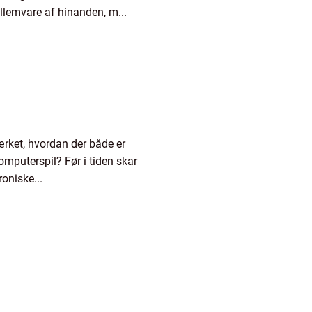
ellemvare af hinanden, m...
rket, hvordan der både er
omputerspil? Før i tiden skar
oniske...