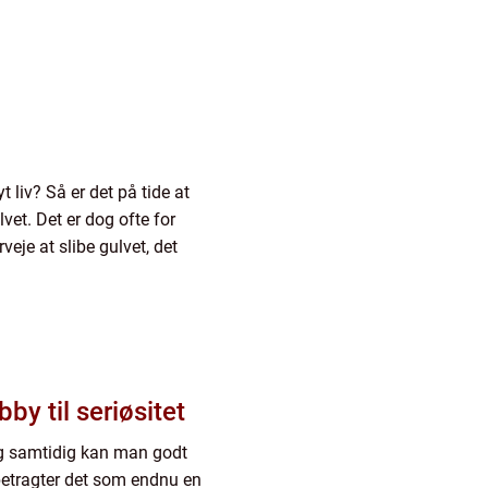
t liv? Så er det på tide at
vet. Det er dog ofte for
eje at slibe gulvet, det
by til seriøsitet
og samtidig kan man godt
betragter det som endnu en